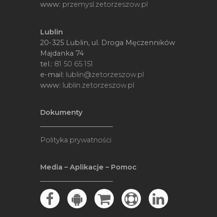
www:
przemysl.zetorzeszow.pl
Lublin
20-325 Lublin, ul. Droga Męczenników
Majdanka 74
tel.:
81 50 65 151
e-mail:
lublin@zetorzeszow.pl
www:
lublin.zetorzeszow.pl
Dokumenty
Polityka prywatności
Media – Aplikacje – Pomoc