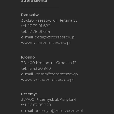
Strefa klienta
Rzeszów
35-326 Rzeszów, ul. Rejtana 55
tel.:
17 78 01 689
tel.:
17 78 01 644
e-mail:
detal@zetorzeszow.pl
www:
sklep.zetorzeszow.pl
Krosno
38-400 Krosno, ul. Grodzka 12
tel.:
13 43 20 940
e-mail:
krosno@zetorzeszow.pl
www:
krosno.zetorzeszow.pl
Przemyśl
37-700 Przemyśl, ul. Asnyka 4
tel.:
16 67 85 920
e-mail:
przemysl@zetorzeszow.pl