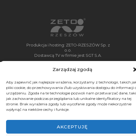
Produkcja i hosting: ZETO-RZESZÓW Sp. z
o.o.
Dostawcą TV w firmie jest SGT S.A.
Zarządzaj zgodą
Aby zapewnić jak najlepsze wrażenia, korzystamy z technologii, takich ja
pliki cookie, do przechowywania i/lub uzyskiwania dostępu do informacji 
urządzeniu. Zgoda na te technologie pozwoli nam przetwarzać dane, taki
jak zachowanie podczas przeglądania lub unikalne identyfikatory na tej
stronie. Brak wyrażenia zgody lub wycofanie zgody może niekorzystnie
wpłynąć na niektóre cechy i funkcje.
AKCEPTUJĘ