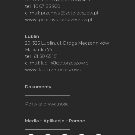
tel.:
16 67 85 920
e-mail:
przemysl@zetorzeszow.pl
www:
przemysl.zetorzeszow.pl
Lublin
20-325 Lublin, ul. Droga Męczenników
Majdanka 74
tel.:
81 50 65 151
e-mail:
lublin@zetorzeszow.pl
www:
lublin.zetorzeszow.pl
Dokumenty
Polityka prywatności
Media – Aplikacje – Pomoc