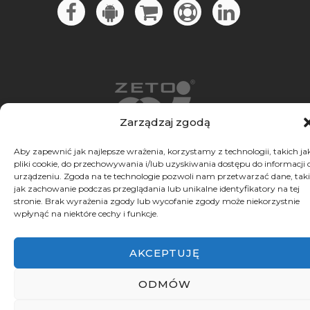
Zarządzaj zgodą
Produkcja i hosting: ZETO-RZESZÓW Sp. z
Aby zapewnić jak najlepsze wrażenia, korzystamy z technologii, takich ja
o.o.
pliki cookie, do przechowywania i/lub uzyskiwania dostępu do informacji 
Dostawcą TV w firmie jest SGT S.A.
urządzeniu. Zgoda na te technologie pozwoli nam przetwarzać dane, taki
jak zachowanie podczas przeglądania lub unikalne identyfikatory na tej
stronie. Brak wyrażenia zgody lub wycofanie zgody może niekorzystnie
wpłynąć na niektóre cechy i funkcje.
AKCEPTUJĘ
ODMÓW