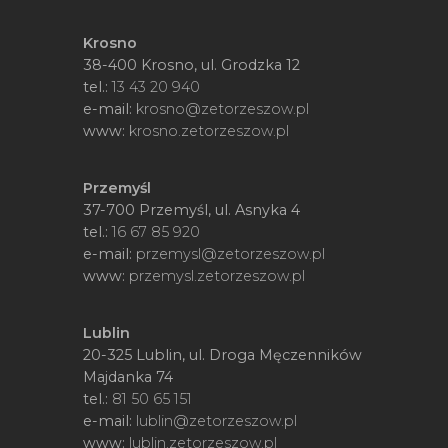
Krosno
38-400 Krosno, ul. Grodzka 12
tel.:
13 43 20 940
e-mail:
krosno@zetorzeszow.pl
www:
krosno.zetorzeszow.pl
Przemyśl
37-700 Przemyśl, ul. Asnyka 4
tel.:
16 67 85 920
e-mail:
przemysl@zetorzeszow.pl
www:
przemysl.zetorzeszow.pl
Lublin
20-325 Lublin, ul. Droga Męczenników
Majdanka 74
tel.:
81 50 65 151
e-mail:
lublin@zetorzeszow.pl
www:
lublin.zetorzeszow.pl